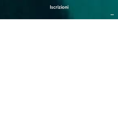
Iscrizioni
Accesso
Abbreviazioni
Passaggi
Trasferimenti
Per l’A.A. 2025/2026
non sono previste
immatricolazioni
al primo anno di questo corso di
laurea.
Rimangono regolarmente
attive le iscrizioni agli anni successivi
per gli
studenti e le studentesse già iscritt
*
che vanno finalizzate tramite il
self