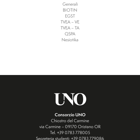
Generali
BIOTIN
EGST
TVEA – VE
TVEA – TA
QSPA
Nesiotika
Consorzio UNO
Chiostro del Carmine
via Carmine – 09170 Oristano OR
Tel. +39 0783 778005
Segreteria studenti: +39 0783 779086