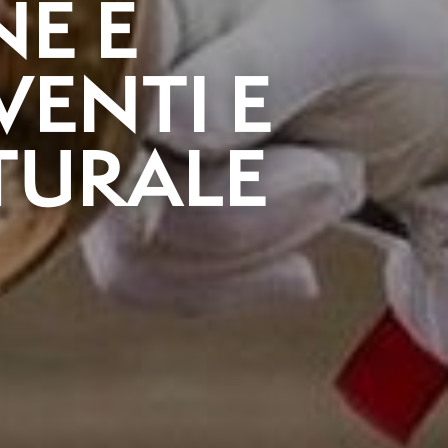
E E
VENTI E
TURALE