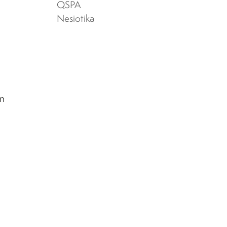
QSPA
Nesiotika
in
o