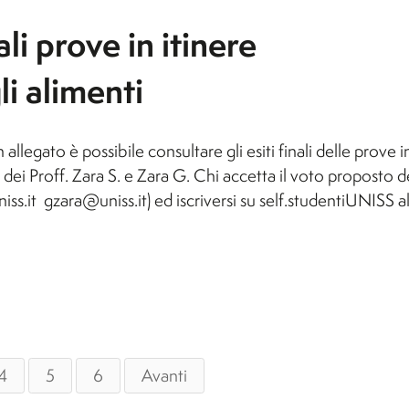
li prove in itinere
i alimenti
 allegato è possibile consultare gli esiti finali delle prove i
i dei Proff. Zara S. e Zara G. Chi accetta il voto proposto 
s.it gzara@uniss.it) ed iscriversi su self.studentiUNISS a
4
5
6
Avanti