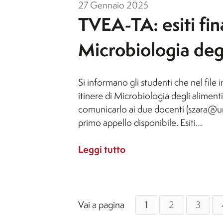
27 Gennaio 2025
TVEA-TA: esiti fina
Microbiologia degl
Si informano gli studenti che nel file in
itinere di Microbiologia degli aliment
comunicarlo ai due docenti (szara@unis
primo appello disponibile. Esiti…
Leggi tutto
Vai a pagina
1
2
3