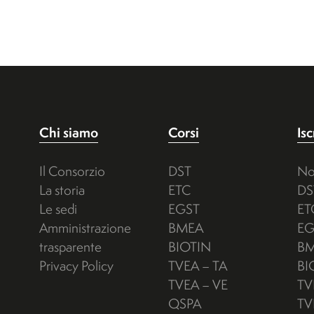
Chi siamo
Corsi
Isc
Il Consorzio
DST
No
La storia
ETC
DS
Le sedi
EGST
ET
Amministrazione
BMEA
EG
trasparente
BIOTIN
B
Privacy Policy
TVEA – TA
BI
TVEA – VE
TV
QSPA
TV