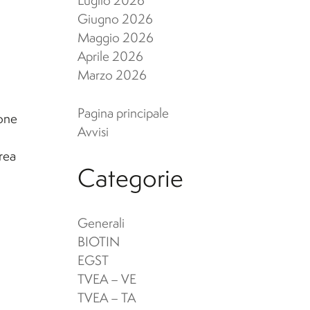
Luglio 2026
Giugno 2026
uola di Specializzazione in
Maggio 2026
ni Archeologici
Aprile 2026
Marzo 2026
Pagina principale
ione
Avvisi
rea
Categorie
Generali
BIOTIN
EGST
TVEA – VE
TVEA – TA