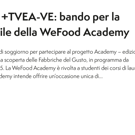
Orticoltura e Florovivaismo
Sc
Orticoltura e Florovivaismo
+TVEA-VE: bando per la
Tecnologie Alimentari (non
Be
rile della WeFood Academy
lle
attivo per l'A.A. 26/27)
Viticoltura ed Enologia
er
e di soggiorno per partecipare al progetto Academy – ediz
la scoperta delle Fabbriche del Gusto, in programma da
 La WeFood Academy è rivolta a studenti dei corsi di lau
demy intende offrire un’occasione unica di…