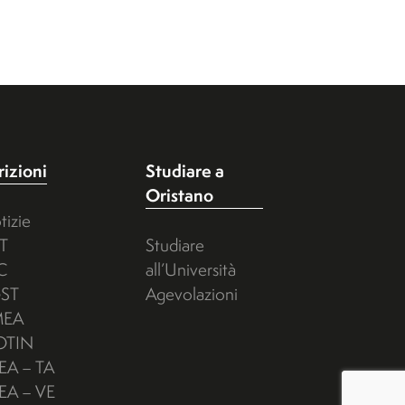
rizioni
Studiare a
Oristano
tizie
T
Studiare
C
all’Università
ST
Agevolazioni
MEA
OTIN
EA – TA
EA – VE