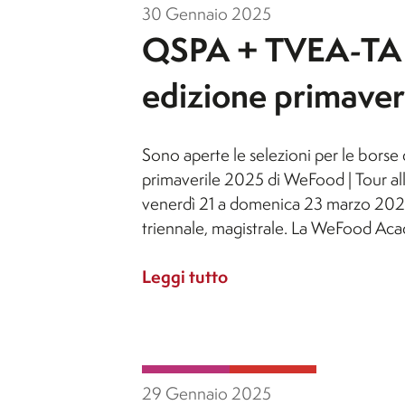
Ambientali (non attivo per
degli Eventi e del Turismo
30 Gennaio 2025
l'A.A. 26/27)
Culturale
QSPA + TVEA-TA 
edizione primave
Progettazione e Gestione de
Economia e Gestione dei
Destinazioni
Servizi Turistici (non attivo p
l'A.A. 26/27)
Sono aperte le selezioni per le bors
Progettazione e Gestione
primaverile 2025 di WeFood | Tour al
venerdì 21 a domenica 23 marzo 2025.
degli Eventi e del Turismo
triennale, magistrale. La WeFood Aca
Culturale
Leggi tutto
29 Gennaio 2025