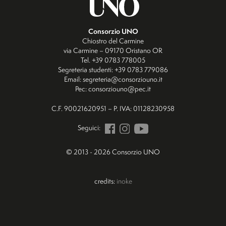
Consorzio UNO
Chiostro del Carmine
via Carmine – 09170 Oristano OR
Tel. +39 0783 778005
Segreteria studenti: +39 0783 779086
Email: segreteria@consorziouno.it
Pec: consorziouno@pec.it
C.F. 90021620951 – P. IVA: 01128230958
Seguici:
© 2013 - 2026 Consorzio UNO
credits:
inoke