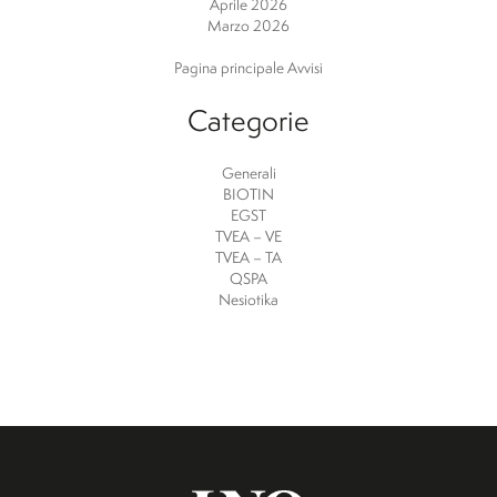
Aprile 2026
Marzo 2026
Pagina principale Avvisi
Categorie
Generali
BIOTIN
EGST
TVEA – VE
TVEA – TA
QSPA
Nesiotika