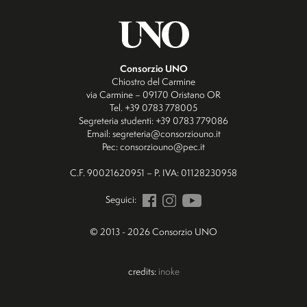
Consorzio UNO
Chiostro del Carmine
via Carmine – 09170 Oristano OR
Tel. +39 0783 778005
Segreteria studenti: +39 0783 779086
Email: segreteria@consorziouno.it
Pec: consorziouno@pec.it
C.F. 90021620951 – P. IVA: 01128230958
Seguici:
© 2013 - 2026 Consorzio UNO
credits:
inoke