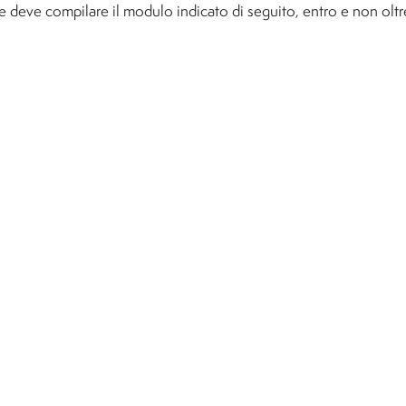
re deve compilare il modulo indicato di seguito, entro e non oltr
Beni
Tecnologie Alimentari (non
e
attivo per l'A.A. 26/27)
Viticoltura ed Enologia
o per
e