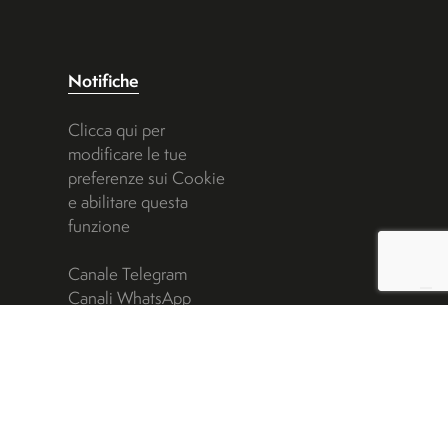
Notifiche
Clicca qui per
modificare le tue
preferenze sui Cookie
e abilitare questa
funzione
Canale Telegram
Canali WhatsApp
Feed Notizie *
Feed Avvisi *
* è necessario un feed
reader