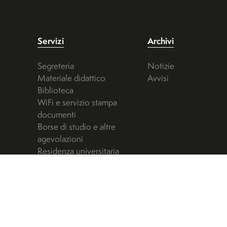
Servizi
Archivi
Segreteria
Notizie
Materiale didattico
Avvisi
Biblioteca
WiFi e servizio stampa
documenti
Borse di studio e altre
agevolazioni
Residenza universitaria
Campus UNO
Mensa
Sport e convenzioni
Servizi per la disabilità