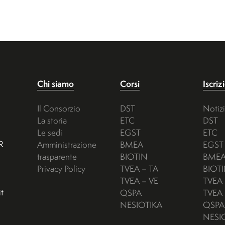
Chi siamo
Corsi
Iscriz
Il Consorzio
DST
Notiz
La storia
ETC
DST
Le sedi
EGST
ETC
R
Amministrazione
BMEA
EGST
trasparente
BIOTIN
BME
Privacy Policy
TVEA – TA
BIOT
TVEA – VE
TVEA 
t
QSPA
TVEA 
NESIOTIKA
QSPA
NESI