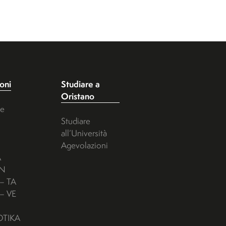
ioni
Studiare a
Oristano
ie
Studiare
all’Università
Agevolazioni
A
IN
– TA
– VE
OTIKA