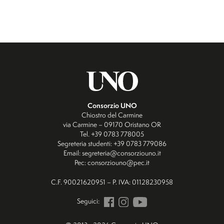
Consorzio UNO
Chiostro del Carmine
via Carmine – 09170 Oristano OR
Tel. +39 0783 778005
Segreteria studenti: +39 0783 779086
Email: segreteria@consorziouno.it
Pec: consorziouno@pec.it
C.F. 90021620951 – P. IVA: 01128230958
Seguici: