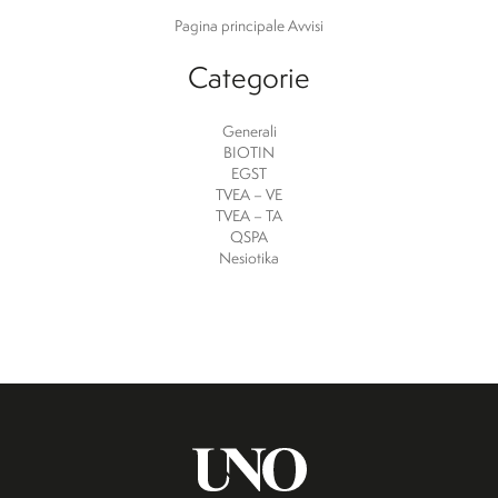
Pagina principale Avvisi
Categorie
Generali
BIOTIN
EGST
TVEA – VE
TVEA – TA
QSPA
Nesiotika