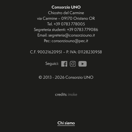
Consorzio UNO
Chiostro del Carmine
via Carmine – 09170 Oristano OR
Tel. +39 0783 778005
Segreteria studenti: +39 0783 779086
Email: segreteria@consorziouno.it
Pec: consorziouno@pec.it
C.F. 90021620951 – P. IVA: 01128230958
Seguici:
© 2013 - 2026 Consorzio UNO
credits:
inoke
Chi siamo