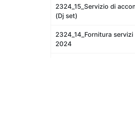
2324_15_Servizio di acc
(Dj set)
2324_14_Fornitura servizi 
2024
2324_13_Servizio di cater
NSUD2024
2324_12_Servizio di affiss
pubblicitari
2324_11_Servizio di eroga
inglese