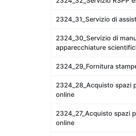
2324_32_Servizio RSPP 
2324_31_Servizio di assis
2324_30_Servizio di man
apparecchiature scientifi
2324_29_Fornitura stampe
2324_28_Acquisto spazi pu
online
2324_27_Acquisto spazi pu
online