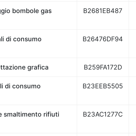
ggio bombole gas
B2681EB487
ali di consumo
B26476DF94
ttazione grafica
B259FA172D
li di consumo
B23EEB5505
e smaltimento rifiuti
B23AC1277C