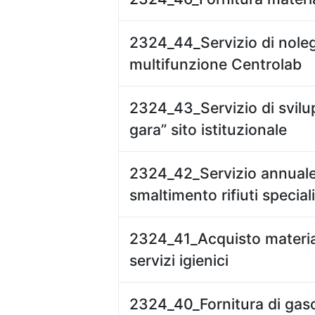
2324_44_Servizio di nole
multifunzione Centrolab
2324_43_Servizio di svilu
gara” sito istituzionale
2324_42_Servizio annuale d
smaltimento rifiuti special
2324_41_Acquisto materia
servizi igienici
2324_40_Fornitura di gaso