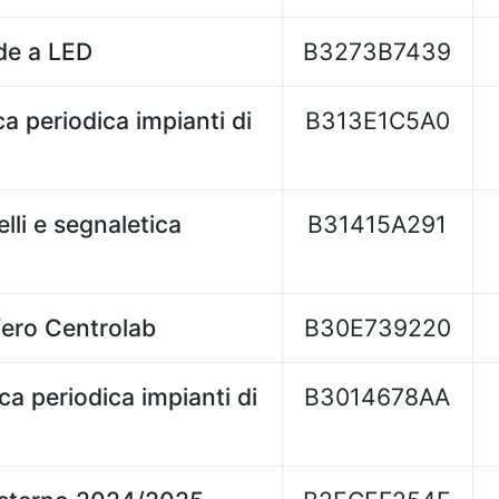
de a LED
B3273B7439
ca periodica impianti di
B313E1C5A0
lli e segnaletica
B31415A291
fero Centrolab
B30E739220
ca periodica impianti di
B3014678AA