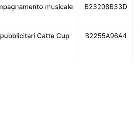
ompagnamento musicale
B23208B33D
pubblicitari Catte Cup
B2255A96A4
ing per manifestazion
B21732E0DD
ione manifesti
B2138B0BEA
zione esami in lingua
B1FA0BF715