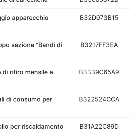
ggio apparecchio
B32D073B15
ppo sezione “Bandi di
B3217FF3EA
i ritiro mensile e
B3339C65A9
i
li di consumo per
B322524CCA
lio per riscaldamento
B31A22C89D