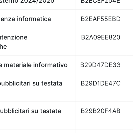
esterno 2024/2025
B2ECEF254E
tenza informatica
B2EAF55EBD
utenzione
B2A09EE820
che
 materiale informativo
B29D47DE33
bblicitari su testata
B29D1DE47C
bblicitari su testata
B29B20F4AB