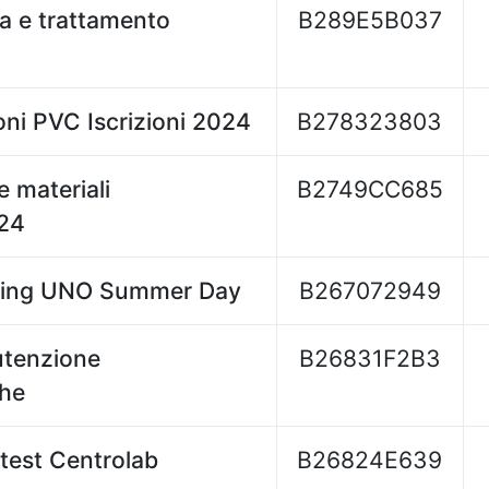
ia e trattamento
B289E5B037
oni PVC Iscrizioni 2024
B278323803
 materiali
B2749CC685
024
ering UNO Summer Day
B267072949
utenzione
B26831F2B3
che
 test Centrolab
B26824E639