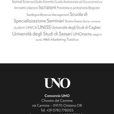
Festival Scienza
Giulia Eremita
Guida Ambientale ed Escursionistica
Iscrizioni
Immatricolazioni
Preistoria e protostoria
Regione
Scuola di
Sardegna
Revenue Management
Specializzazione
Seminari
Storia Greca
Storia romana
UNISS
Università degli Studi di Cagliari
UNICA
studenti
Università degli Studi di Sassari
UNOrienta
viaggi di
Web Marketing Turistico
studio
Consorzio UNO
Chiostro del Carmine
via Carmine – 09170 Oristano OR
Tel. +39 0783 778005