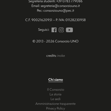
Segreteria studenti: +39 0783 779086
Email: segreteria@consorziouno.it
Pec: consorziouno@pec.it
C.F. 90021620951 – P. IVA: 01128230958
Seguici:
© 2013 - 2026 Consorzio UNO
credits:
inoke
Chi siamo
Il Consorzio
La storia
Le sedi
Amministrazione trasparente
Privacy Policy