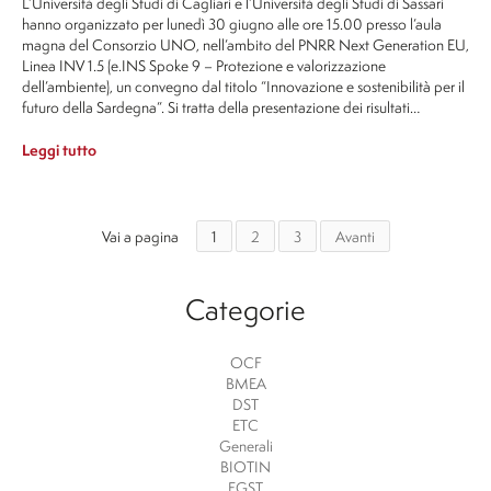
L’Università degli Studi di Cagliari e l’Università degli Studi di Sassari
hanno organizzato per lunedì 30 giugno alle ore 15.00 presso l’aula
magna del Consorzio UNO, nell’ambito del PNRR Next Generation EU,
Linea INV 1.5 (e.INS Spoke 9 – Protezione e valorizzazione
dell’ambiente), un convegno dal titolo “Innovazione e sostenibilità per il
futuro della Sardegna”. Si tratta della presentazione dei risultati…
Leggi tutto
Vai a pagina
1
2
3
Avanti
Categorie
OCF
BMEA
DST
ETC
Generali
BIOTIN
EGST