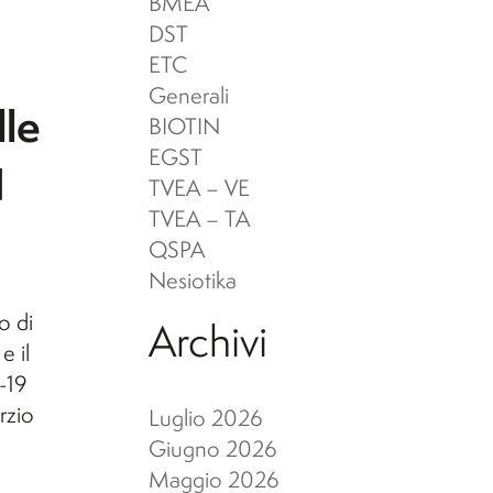
eni Archeologici
er l'A.A. 26/27)
BMEA
ervizi per disabilità e DSA
DST
ETC
cuola di Specializzazione in
Generali
lle
eni Archeologici
BIOTIN
EGST
d
TVEA – VE
TVEA – TA
QSPA
Nesiotika
o di
Archivi
e il
-19
rzio
Luglio 2026
Giugno 2026
Maggio 2026