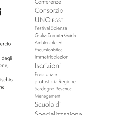
Conferenze
i
Consorzio
UNO
EGST
Festival Scienza
Giulia Eremita
Guida
Ambientale ed
ercio
Escursionistica
Immatricolazioni
 degli
Iscrizioni
ione,
Preistoria e
rischio
protostoria
Regione
 ha
Sardegna
Revenue
Management
Scuola di
Specializzazione