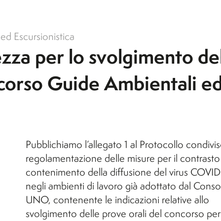
l'A.A. 26/27)
B
p
S
Orticoltura e Florovivaismo
S
Orticoltura e Florovivaismo
ed Escursionistica
Tecnologie Alimentari (non
ezza per lo svolgimento de
B
le
attivo per l'A.A. 26/27)
Viticoltura ed Enologia
ncorso Guide Ambientali e
li
Pubblichiamo l’allegato 1 al Protocollo condivis
regolamentazione delle misure per il contrasto 
contenimento della diffusione del virus COVID
negli ambienti di lavoro già adottato dal Conso
UNO, contenente le indicazioni relative allo
svolgimento delle prove orali del concorso per