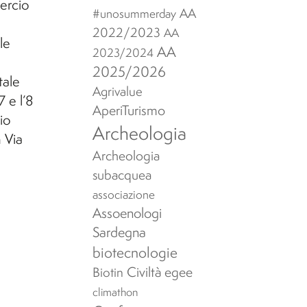
ercio
AA
#unosummerday
2022/2023
AA
le
AA
2023/2024
2025/2026
tale
Agrivalue
7 e l’8
AperiTurismo
io
Archeologia
n Via
Archeologia
subacquea
associazione
Assoenologi
Sardegna
biotecnologie
Civiltà egee
Biotin
climathon