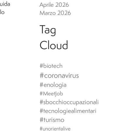
Guida
Aprile 2026
lo
Marzo 2026
Tag
Cloud
#biotech
#coronavirus
#enologia
#MeetJob
#sbocchioccupazionali
#tecnologiealimentari
#turismo
#unorientalive