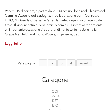
Venerdi’ 19 dicembre, a partire dalle 9.30 presso i locali del Chiostro del
Carmine, Assoenologi Sardegna, in collaborazione con il Consorzio
UNO, l’Università di Sassari e l’azienda Barley, organizza un evento dal
titolo “Il vino incontra al birra: amici o nemici?”. L’iniziativa rappresenta
un’importante occasione di approfondimento sul tema delle Italian
Grape Ales, le birre al mosto d’uva e, in generale, del…
Leggi tutto
Vai a pagina
1
2
3
4
Avanti
Categorie
OCF
BMEA
DST
ETC
Generali