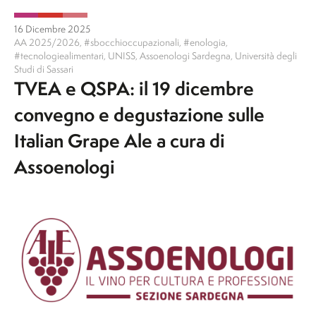
16 Dicembre 2025
AA 2025/2026
,
#sbocchioccupazionali
,
#enologia
,
#tecnologiealimentari
,
UNISS
,
Assoenologi Sardegna
,
Università degli
Studi di Sassari
TVEA e QSPA: il 19 dicembre
convegno e degustazione sulle
Italian Grape Ale a cura di
Assoenologi