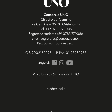
Consorzio UNO
Chiostro del Carmine
via Carmine – 09170 Oristano OR
Tel. +39 0783 778005
Segreteria studenti: +39 0783 779086
Email: segreteria@consorziouno.it
Pec: consorziouno@pec.it
C.F. 90021620951 – P. IVA: 01128230958
Seguici:
© 2013 - 2026 Consorzio UNO
credits:
inoke