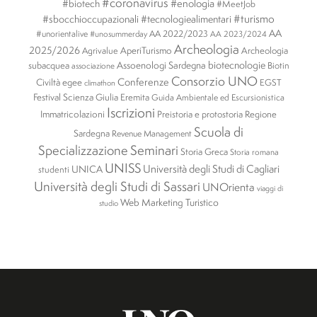
#coronavirus
#enologia
#biotech
#MeetJob
#turismo
#sbocchioccupazionali
#tecnologiealimentari
AA
#unorientalive
AA 2022/2023
#unosummerday
AA 2023/2024
Archeologia
2025/2026
AperiTurismo
Archeologia
Agrivalue
biotecnologie
subacquea
Assoenologi Sardegna
Biotin
associazione
Consorzio UNO
Conferenze
Civiltà egee
EGST
climathon
Festival Scienza
Giulia Eremita
Guida Ambientale ed Escursionistica
Iscrizioni
Immatricolazioni
Preistoria e protostoria
Regione
Scuola di
Sardegna
Revenue Management
Specializzazione
Seminari
Storia Greca
Storia romana
UNISS
Università degli Studi di Cagliari
UNICA
studenti
Università degli Studi di Sassari
UNOrienta
viaggi di
Web Marketing Turistico
studio