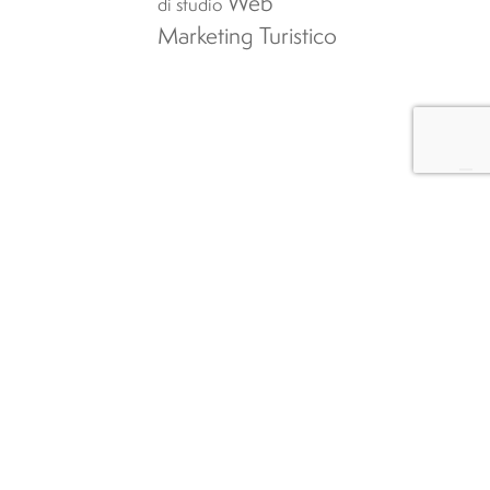
Web
di studio
Marketing Turistico
Iscrizioni
Studiare a
Oristano
Notizie
DST
Studiare
ETC
all’Università
EGST
Agevolazioni