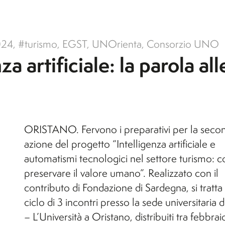
agevolazioni
i
l'A.A. 26/27)
Orticoltura e Florovivaismo
Orticoltura e Florovivaismo
024
,
#turismo
,
EGST
,
UNOrienta
,
Consorzio UNO
Tecnologie Alimentari (non
a artificiale: la parola all
e
attivo per l'A.A. 26/27)
Viticoltura ed Enologia
i
ORISTANO. Fervono i preparativi per la seco
azione del progetto “Intelligenza artificiale e
automatismi tecnologici nel settore turismo: 
preservare il valore umano”. Realizzato con il
contributo di Fondazione di Sardegna, si tratta 
ciclo di 3 incontri presso la sede universitaria
– L’Università a Oristano, distribuiti tra febbrai