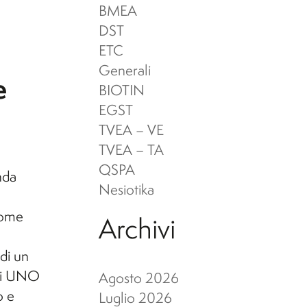
Beni Archeologici
26/27)
BMEA
Servizi per disabilità e DSA
DST
ETC
Scuola di Specializzazione in
Generali
e
Beni Archeologici
BIOTIN
EGST
TVEA – VE
TVEA – TA
QSPA
nda
Nesiotika
come
Archivi
di un
 di UNO
Agosto 2026
o e
Luglio 2026