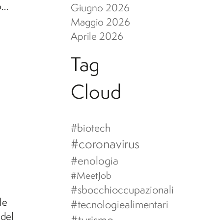
o…
Giugno 2026
Maggio 2026
Aprile 2026
Tag
Cloud
#biotech
#coronavirus
#enologia
#MeetJob
#sbocchioccupazionali
le
#tecnologiealimentari
 del
#turismo