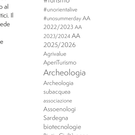
o al
#unorientalive
ci. Il
AA
#unosummerday
sede
2022/2023
AA
AA
2023/2024
le
2025/2026
Agrivalue
AperiTurismo
Archeologia
Archeologia
subacquea
associazione
Assoenologi
Sardegna
biotecnologie