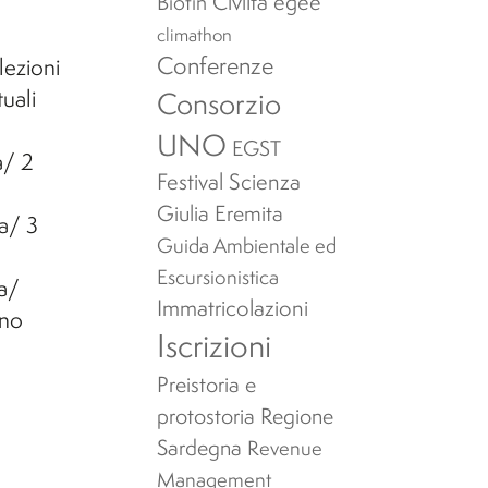
Civiltà egee
Biotin
climathon
Conferenze
lezioni
Consorzio
tuali
UNO
EGST
a/ 2
Festival Scienza
Giulia Eremita
a/ 3
Guida Ambientale ed
Escursionistica
a/
Immatricolazioni
ano
Iscrizioni
Preistoria e
protostoria
Regione
Sardegna
Revenue
Management