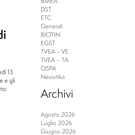
eni Archeologici
er l'A.A. 26/27)
BMEA
ervizi per disabilità e DSA
DST
ETC
cuola di Specializzazione in
Generali
di
eni Archeologici
BIOTIN
EGST
TVEA – VE
TVEA – TA
QSPA
dì 13
Nesiotika
e e gli
to:
Archivi
Agosto 2026
Luglio 2026
Giugno 2026