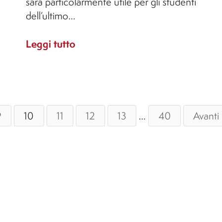
sarà particolarmente utile per gli studenti
dell’ultimo…
Leggi tutto
9
10
11
12
13
…
40
Avanti