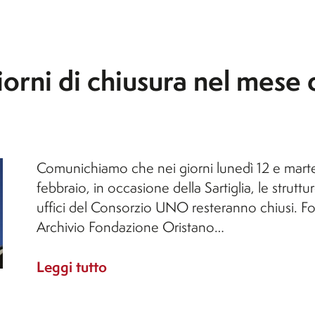
l'A.A. 26/27)
B
p
S
Orticoltura e Florovivaismo
S
Orticoltura e Florovivaismo
Tecnologie Alimentari (non
rni di chiusura nel mese 
B
le
attivo per l'A.A. 26/27)
Viticoltura ed Enologia
li
Comunichiamo che nei giorni lunedì 12 e marte
febbraio, in occasione della Sartiglia, le struttur
uffici del Consorzio UNO resteranno chiusi. Fo
Archivio Fondazione Oristano…
Leggi tutto