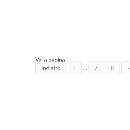
Vai a pagina
Indietro
1
…
7
8