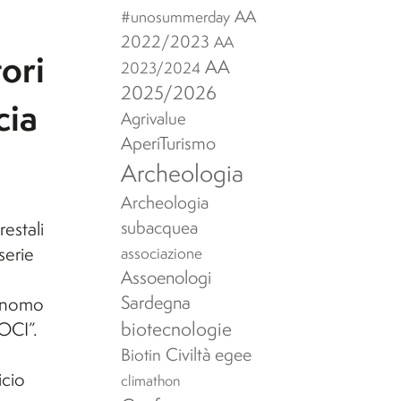
AA
#unosummerday
2022/2023
AA
ori
AA
2023/2024
2025/2026
cia
Agrivalue
AperiTurismo
Archeologia
Archeologia
subacquea
estali
serie
associazione
Assoenologi
Sardegna
ronomo
biotecnologie
OCI”.
Civiltà egee
Biotin
icio
climathon