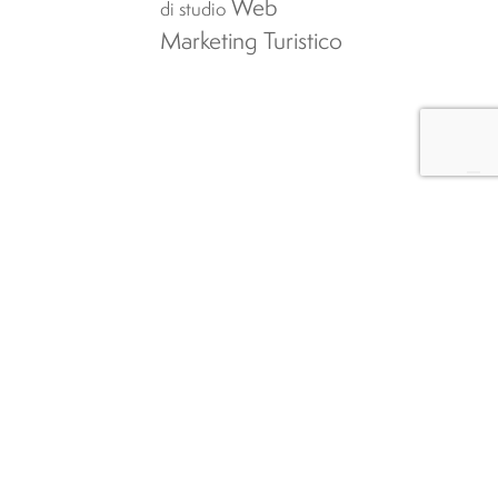
Web
di studio
Marketing Turistico
Iscrizioni
Studiare a
Oristano
Notizie
DST
Studiare
ETC
all’Università
EGST
Agevolazioni