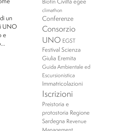
come
Civiltà egee
Biotin
climathon
di un
Conferenze
 di UNO
Consorzio
o e
UNO
EGST
o…
Festival Scienza
Giulia Eremita
Guida Ambientale ed
Escursionistica
Immatricolazioni
Iscrizioni
Preistoria e
protostoria
Regione
Sardegna
Revenue
Management