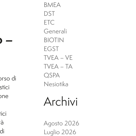
Beni Archeologici
26/27)
BMEA
Servizi per disabilità e DSA
DST
ETC
Scuola di Specializzazione in
Generali
o –
Beni Archeologici
BIOTIN
EGST
TVEA – VE
TVEA – TA
QSPA
orso di
Nesiotika
tici
ione
Archivi
ici
rà
Agosto 2026
di
Luglio 2026