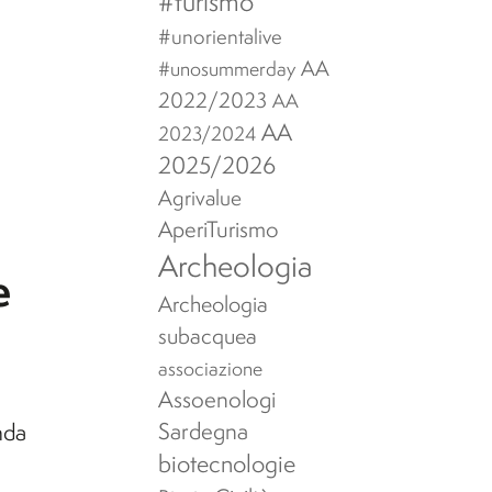
#turismo
#unorientalive
AA
#unosummerday
2022/2023
AA
AA
2023/2024
2025/2026
Agrivalue
AperiTurismo
Archeologia
e
Archeologia
subacquea
associazione
Assoenologi
Sardegna
nda
biotecnologie