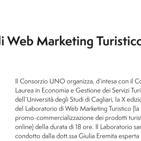
agevolazioni
i
l'A.A. 26/27)
Orticoltura e Florovivaismo
Orticoltura e Florovivaismo
o
Tecnologie Alimentari (non
di Web Marketing Turistic
e
attivo per l'A.A. 26/27)
Viticoltura ed Enologia
i
Il Consorzio UNO organizza, d’intesa con il C
Laurea in Economia e Gestione dei Servizi Turis
dell’Università degli Studi di Cagliari, la X ediz
del Laboratorio di Web Marketing Turistico (la
promo-commercializzazione dei prodotti turist
online) della durata di 18 ore. Il Laboratorio sa
condotto dalla dott.ssa Giulia Eremita esperta 