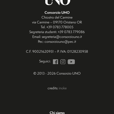
Consorzio UNO
Chiostro del Carmine
via Carmine – 09170 Oristano OR
Tel. +39 0783 778005
Segreteria studenti: +39 0783 779086
Email: segreteria@consorziouno.it
Pec: consorziouno@pec.it
C.F. 90021620951 – P. IVA: 01128230958
Seguici:
© 2013 - 2026 Consorzio UNO
credits:
inoke
Chi siamo