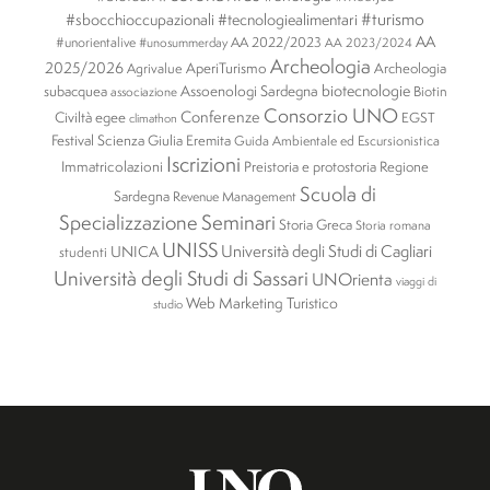
#turismo
#sbocchioccupazionali
#tecnologiealimentari
AA
#unorientalive
AA 2022/2023
#unosummerday
AA 2023/2024
Archeologia
2025/2026
AperiTurismo
Archeologia
Agrivalue
biotecnologie
subacquea
Assoenologi Sardegna
Biotin
associazione
Consorzio UNO
Conferenze
Civiltà egee
EGST
climathon
Festival Scienza
Giulia Eremita
Guida Ambientale ed Escursionistica
Iscrizioni
Immatricolazioni
Preistoria e protostoria
Regione
Scuola di
Sardegna
Revenue Management
Specializzazione
Seminari
Storia Greca
Storia romana
UNISS
Università degli Studi di Cagliari
UNICA
studenti
Università degli Studi di Sassari
UNOrienta
viaggi di
Web Marketing Turistico
studio