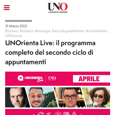
31 Marzo 2021
#turismo
,
#biotech
,
#enologia
,
#tecnologiealimentari
,
#unorientalive
,
UNOrienta
UNOrienta Live: il programma
completo del secondo ciclo di
appuntamenti