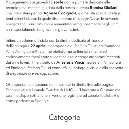
Proseguiremo poi giovedì
15 aprile
con la puntata dedicata alle
tecnologie alimentari, guidata dalla nostra laureata
Romina Giuliani
che intervisterà per noi
Agnese Codignola
, giornalista specializzata su
temi scientifici, con la quale discuteremo di
Energy Drinks
, le bevande
energizzanti il cui consumo è aumentato vertiginosamente negli ultimi
anni, specialmente tra giovani e giovanissimi.
Infine, chiuderemo il ciclo con la diretta dedicata al mondo
dell’enologia il
22 aprile
in compagnia di
Stefano Tulli
, co-founder di
WineDering.com
, la prima piattaforma online totalmente ed
esclusivamente focalizzata su cantine e tour enogastronomici recensiti
dai wine lovers. Intervistato da
Anastasia Vincis
, laureata in Viticoltura
ed Enologia, Stefano Tulli ci condurrà in un viaggio virtuale alla scoperta
di
degustazioni e assaggi online.
Gli appuntamenti saranno tutti trasmessi in diretta live sulla pagina
Facebook
e sul canale
Twitch
di UNO – L’Università a Oristano ma
saranno disponibili anche in versione registrata sul canale
YouTube
e
come podcast su
Spotify
.
Categorie