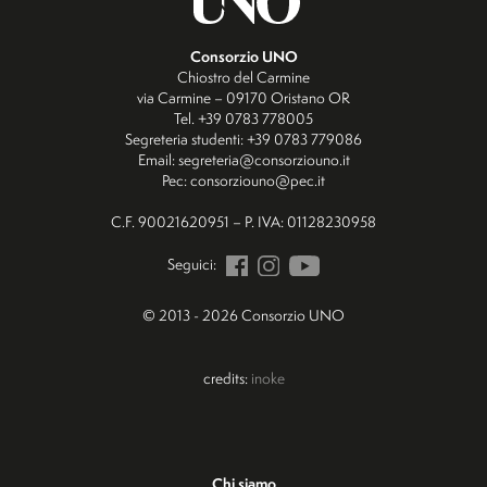
Consorzio UNO
Chiostro del Carmine
via Carmine – 09170 Oristano OR
Tel. +39 0783 778005
Segreteria studenti: +39 0783 779086
Email: segreteria@consorziouno.it
Pec: consorziouno@pec.it
C.F. 90021620951 – P. IVA: 01128230958
Seguici:
© 2013 - 2026 Consorzio UNO
credits:
inoke
Chi siamo