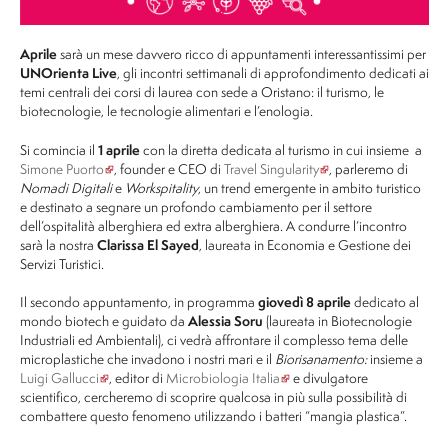
Aprile
sarà un mese davvero ricco di appuntamenti interessantissimi per
UNOrienta Live
, gli incontri settimanali di approfondimento dedicati ai
temi centrali dei corsi di laurea con sede a Oristano: il turismo, le
biotecnologie, le tecnologie alimentari e l’enologia.
Si comincia il
1 aprile
con la diretta dedicata al turismo in cui insieme a
Simone Puorto
,
founder e CEO di
Travel Singularity
,
parleremo di
Nomadi Digitali
e
Workspitality
, un trend emergente in ambito turistico
e destinato a segnare un profondo cambiamento per il settore
dell’ospitalità alberghiera ed extra alberghiera. A condurre l’incontro
sarà la nostra
Clarissa El Sayed
, laureata in Economia e Gestione dei
Servizi Turistici.
Il secondo appuntamento, in programma
giovedì 8 aprile
dedicato al
mondo biotech e guidato da
Alessia Soru
(laureata in Biotecnologie
Industriali ed Ambientali), ci vedrà affrontare il complesso tema delle
microplastiche che invadono i nostri mari e il
Biorisanamento:
insieme a
Luigi Gallucci
, editor di
Microbiologia Italia
e divulgatore
scientifico, cercheremo di scoprire qualcosa in più sulla possibilità di
combattere questo fenomeno utilizzando i batteri “mangia plastica”.