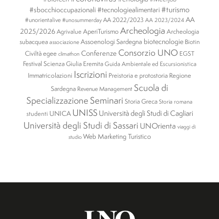
#turismo
#sbocchioccupazionali
#tecnologiealimentari
AA
#unorientalive
AA 2022/2023
#unosummerday
AA 2023/2024
Archeologia
2025/2026
AperiTurismo
Archeologia
Agrivalue
biotecnologie
subacquea
Assoenologi Sardegna
Biotin
associazione
Consorzio UNO
Conferenze
Civiltà egee
EGST
climathon
Festival Scienza
Giulia Eremita
Guida Ambientale ed Escursionistica
Iscrizioni
Immatricolazioni
Preistoria e protostoria
Regione
Scuola di
Sardegna
Revenue Management
Specializzazione
Seminari
Storia Greca
Storia romana
UNISS
Università degli Studi di Cagliari
UNICA
studenti
Università degli Studi di Sassari
UNOrienta
viaggi di
Web Marketing Turistico
studio