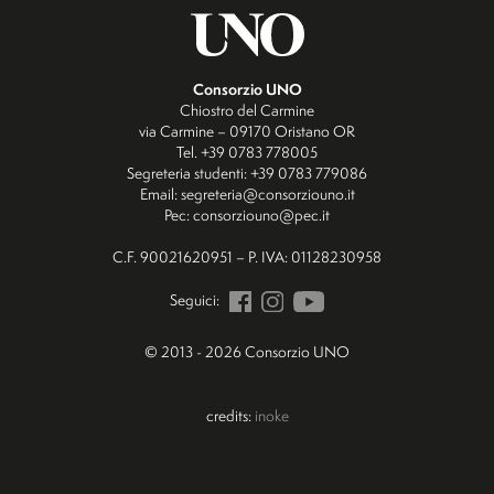
Consorzio UNO
Chiostro del Carmine
via Carmine – 09170 Oristano OR
Tel. +39 0783 778005
Segreteria studenti: +39 0783 779086
Email: segreteria@consorziouno.it
Pec: consorziouno@pec.it
C.F. 90021620951 – P. IVA: 01128230958
Seguici:
© 2013 - 2026 Consorzio UNO
credits:
inoke