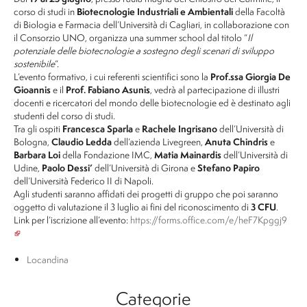
corso di studi in
Biotecnologie Industriali e Ambientali
della Facoltà
di Biologia e Farmacia dell’Università di Cagliari, in collaborazione con
il Consorzio UNO, organizza una summer school dal titolo “
Il
potenziale delle biotecnologie a sostegno degli scenari di sviluppo
sostenibile
“.
L’evento formativo, i cui referenti scientifici sono la
Prof.ssa Giorgia De
Gioannis
e il
Prof. Fabiano Asunis
, vedrà al partecipazione di illustri
docenti e ricercatori del mondo delle biotecnologie ed è destinato agli
studenti del corso di studi.
Tra gli ospiti
Francesca Sparla
e
Rachele Ingrisano
dell’Università di
Bologna,
Claudio Ledda
dell’azienda Livegreen,
Anuta Chindris
e
Barbara Loi
della Fondazione IMC,
Matia Mainardis
dell’Università di
Udine,
Paolo Dessi’
dell’Università di Girona e
Stefano Papiro
dell’Università Federico II di Napoli.
Agli studenti saranno affidati dei progetti di gruppo che poi saranno
oggetto di valutazione il 3 luglio ai fini del riconoscimento di
3 CFU
.
Link per l’iscrizione all’evento:
https://forms.office.com/e/heF7Kpggj9
Locandina
Categorie