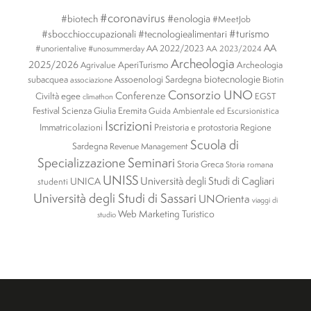
#coronavirus
#enologia
#biotech
#MeetJob
#turismo
#sbocchioccupazionali
#tecnologiealimentari
AA
#unorientalive
AA 2022/2023
#unosummerday
AA 2023/2024
Archeologia
2025/2026
AperiTurismo
Archeologia
Agrivalue
biotecnologie
subacquea
Assoenologi Sardegna
Biotin
associazione
Consorzio UNO
Conferenze
Civiltà egee
EGST
climathon
Festival Scienza
Giulia Eremita
Guida Ambientale ed Escursionistica
Iscrizioni
Immatricolazioni
Preistoria e protostoria
Regione
Scuola di
Sardegna
Revenue Management
Specializzazione
Seminari
Storia Greca
Storia romana
UNISS
Università degli Studi di Cagliari
UNICA
studenti
Università degli Studi di Sassari
UNOrienta
viaggi di
Web Marketing Turistico
studio