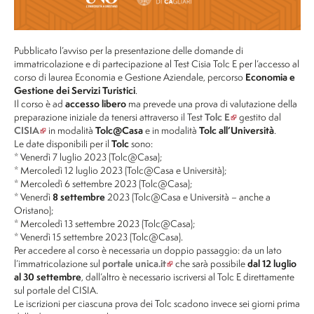
Pubblicato l’avviso per la presentazione delle domande di
immatricolazione e di partecipazione al Test Cisia Tolc E per l’accesso al
corso di laurea Economia e Gestione Aziendale, percorso
Economia e
Gestione dei Servizi Turistici
.
Il corso è ad
accesso libero
ma prevede una prova di valutazione della
preparazione iniziale da tenersi attraverso il Test
Tolc E
gestito dal
CISIA
in modalità
Tolc@Casa
e in modalità
Tolc all’Università
.
Le date disponibili per il
Tolc
sono:
* Venerdì 7 luglio 2023 (Tolc@Casa);
* Mercoledì 12 luglio 2023 (Tolc@Casa e Università);
* Mercoledì 6 settembre 2023 (Tolc@Casa);
* Venerdì
8 settembre
2023 (Tolc@Casa e Università – anche a
Oristano);
* Mercoledì 13 settembre 2023 (Tolc@Casa);
* Venerdì 15 settembre 2023 (Tolc@Casa).
Per accedere al corso è necessaria un doppio passaggio: da un lato
l’immatricolazione sul
portale
unica.it
che sarà possibile
dal 12 luglio
al 30 settembre
, dall’altro è necessario iscriversi al Tolc E direttamente
sul portale del CISIA.
Le iscrizioni per ciascuna prova dei Tolc scadono invece sei giorni prima