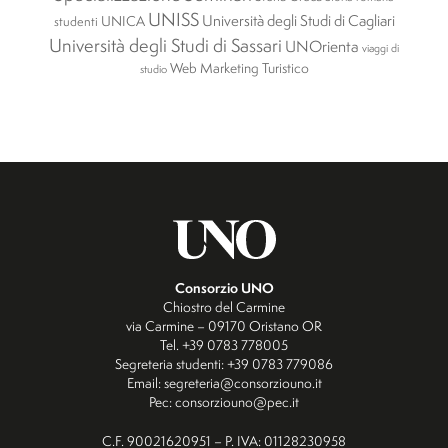
UNISS
Università degli Studi di Cagliari
UNICA
studenti
Università degli Studi di Sassari
UNOrienta
viaggi di
Web Marketing Turistico
studio
Consorzio UNO
Chiostro del Carmine
via Carmine – 09170 Oristano OR
Tel. +39 0783 778005
Segreteria studenti: +39 0783 779086
Email: segreteria@consorziouno.it
Pec: consorziouno@pec.it
C.F. 90021620951 – P. IVA: 01128230958