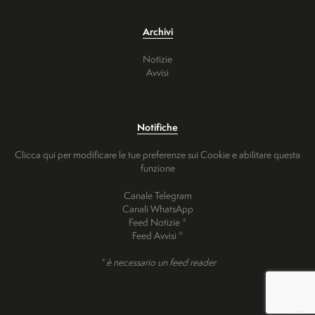
Archivi
Notizie
Avvisi
Notifiche
Clicca qui per modificare le tue preferenze sui Cookie e abilitare questa
funzione
Canale Telegram
Canali WhatsApp
Feed Notizie *
Feed Avvisi *
* è necessario un feed reader