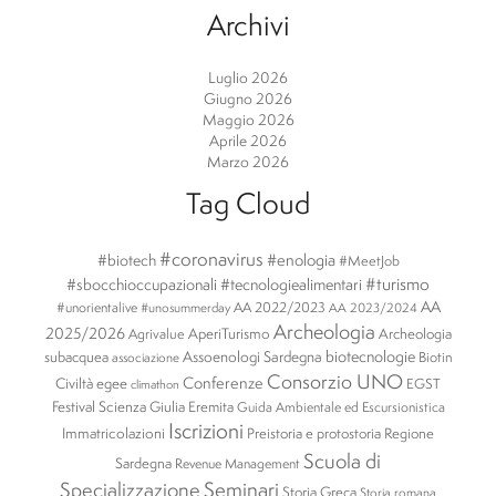
Archivi
Luglio 2026
Giugno 2026
Maggio 2026
Aprile 2026
Marzo 2026
Tag Cloud
#coronavirus
#enologia
#biotech
#MeetJob
#turismo
#sbocchioccupazionali
#tecnologiealimentari
AA
#unorientalive
AA 2022/2023
#unosummerday
AA 2023/2024
Archeologia
2025/2026
AperiTurismo
Archeologia
Agrivalue
biotecnologie
subacquea
Assoenologi Sardegna
Biotin
associazione
Consorzio UNO
Conferenze
Civiltà egee
EGST
climathon
Festival Scienza
Giulia Eremita
Guida Ambientale ed Escursionistica
Iscrizioni
Immatricolazioni
Preistoria e protostoria
Regione
Scuola di
Sardegna
Revenue Management
Specializzazione
Seminari
Storia Greca
Storia romana