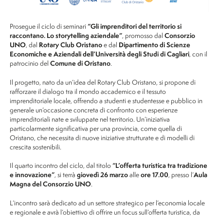
Prosegue il ciclo di seminari
“Gli imprenditori del territorio si
raccontano. Lo storytelling aziendale”
, promosso dal
Consorzio
UNO
, dal
Rotary Club Oristano
e dal
Dipartimento di Scienze
Economiche e Aziendali dell’Università degli Studi di Cagliari
, con il
patrocinio del
Comune di Oristano
.
Il progetto, nato da un’idea del Rotary Club Oristano, si propone di
rafforzare il dialogo tra il mondo accademico e il tessuto
imprenditoriale locale, offrendo a studenti e studentesse e pubblico in
generale un’occasione concreta di confronto con esperienze
imprenditoriali nate e sviluppate nel territorio. Un’iniziativa
particolarmente significativa per una provincia, come quella di
Oristano, che necessita di nuove iniziative strutturate e di modelli di
crescita sostenibili.
Il quarto incontro del ciclo, dal titolo
“L’offerta turistica tra tradizione
e innovazione”
, si terrà
giovedì 26 marzo
alle
ore 17.00
, presso l’
Aula
Magna del Consorzio UNO
.
L’incontro sarà dedicato ad un settore strategico per l’economia locale
e regionale e avrà l’obiettivo di offrire un focus sull’offerta turistica, da