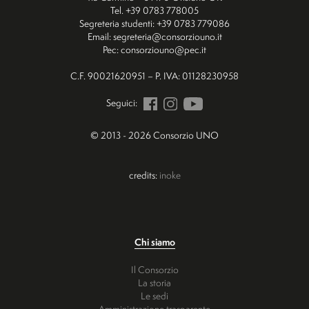
Tel. +39 0783 778005
Segreteria studenti: +39 0783 779086
Email: segreteria@consorziouno.it
Pec: consorziouno@pec.it
C.F. 90021620951 – P. IVA: 01128230958
Seguici:
© 2013 - 2026 Consorzio UNO
credits:
inoke
Chi siamo
Il Consorzio
La storia
Le sedi
Amministrazione trasparente