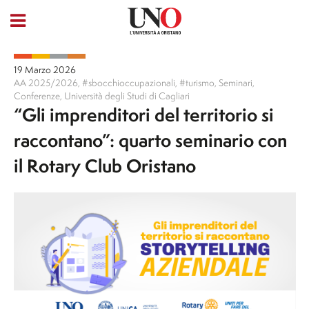
19 Marzo 2026
AA 2025/2026
,
#sbocchioccupazionali
,
#turismo
,
Seminari
,
Conferenze
,
Università degli Studi di Cagliari
“Gli imprenditori del territorio si
raccontano”: quarto seminario con
il Rotary Club Oristano