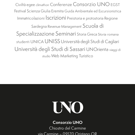
Consorzio UNO
Conferenze
Civiltà egee
EGST
climathon
Festival Scienza
Giulia Eremita
Guida Ambientale ed Escursionistica
Iscrizioni
Immatricolazioni
Preistoria e protostoria
Regione
Scuola di
Sardegna
Revenue Management
Specializzazione
Seminari
Storia Greca
Storia romana
UNISS
Università degli Studi di Cagliari
UNICA
studenti
Università degli Studi di Sassari
UNOrienta
viaggi di
Web Marketing Turistico
studio
Consorzio UNO
Chiostro del Carmine
via Carmine – 09170 Oristano OR