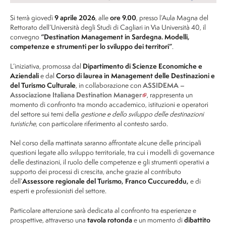
Si terrà giovedì
9 aprile 2026
, alle
ore 9.00
, presso l’Aula Magna del
Rettorato dell’Università degli Studi di Cagliari in Via Università 40, il
convegno
“Destination Management in Sardegna. Modelli,
competenze e strumenti per lo sviluppo dei territori”
.
L’iniziativa, promossa dal
Dipartimento di Scienze Economiche e
Aziendali
e dal
Corso di laurea in Management delle Destinazioni e
del Turismo Culturale
, in collaborazione con
ASSIDEMA –
Associazione Italiana Destination Manager
, rappresenta un
momento di confronto tra mondo accademico, istituzioni e operatori
del settore sui temi della
gestione e dello sviluppo delle destinazioni
turistiche
, con particolare riferimento al contesto sardo.
Nel corso della mattinata saranno affrontate alcune delle principali
questioni legate allo sviluppo territoriale, tra cui i modelli di governance
delle destinazioni, il ruolo delle competenze e gli strumenti operativi a
supporto dei processi di crescita, anche grazie al contributo
dell’
Assessore regionale del Turismo,
Franco Cuccureddu,
e di
esperti e professionisti del settore.
Particolare attenzione sarà dedicata al confronto tra esperienze e
prospettive, attraverso una
tavola rotonda
e un momento di
dibattito