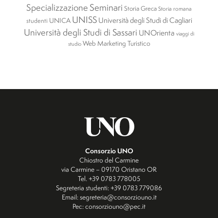
Specializzazione
Seminari
Storia Greca
Storia romana
UNISS
Università degli Studi di Cagliari
UNICA
studenti
Università degli Studi di Sassari
UNOrienta
viaggi di
Web Marketing Turistico
studio
Consorzio UNO
Chiostro del Carmine
via Carmine – 09170 Oristano OR
Tel. +39 0783 778005
Segreteria studenti: +39 0783 779086
Email: segreteria@consorziouno.it
Pec: consorziouno@pec.it