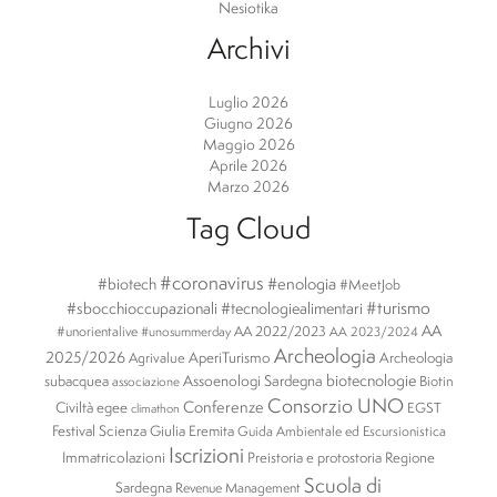
Nesiotika
Archivi
Luglio 2026
Giugno 2026
Maggio 2026
Aprile 2026
Marzo 2026
Tag Cloud
#coronavirus
#enologia
#biotech
#MeetJob
#turismo
#sbocchioccupazionali
#tecnologiealimentari
AA
#unorientalive
AA 2022/2023
#unosummerday
AA 2023/2024
Archeologia
2025/2026
AperiTurismo
Archeologia
Agrivalue
biotecnologie
subacquea
Assoenologi Sardegna
Biotin
associazione
Consorzio UNO
Conferenze
Civiltà egee
EGST
climathon
Festival Scienza
Giulia Eremita
Guida Ambientale ed Escursionistica
Iscrizioni
Immatricolazioni
Preistoria e protostoria
Regione
Scuola di
Sardegna
Revenue Management