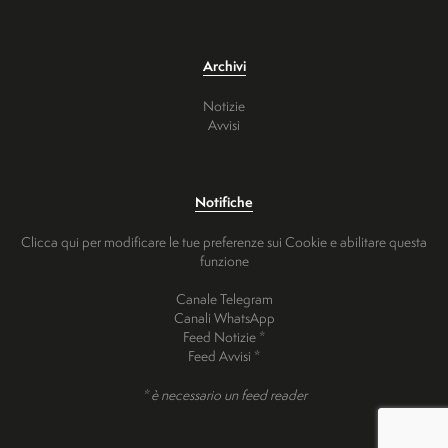
Archivi
Notizie
Avvisi
Notifiche
Clicca qui per modificare le tue preferenze sui Cookie e abilitare questa
funzione
Canale Telegram
Canali WhatsApp
Feed Notizie *
Feed Avvisi *
* è necessario un feed reader