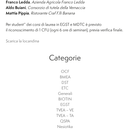
Franco Ledda
,
Azienda Agricola Franco Ledda
Aldo Buiani
,
Consorzio di tutela della Vernaccia
Mattia Pippia
,
Ristorante Craf F.lli Banana
Per student* dei corsi di laurea in EGST e MDTC è previsto
il riconoscimento di 1 CFU (ogni 6 ore di seminari), previa verifica finale.
Scarica la locandina
Categorie
OCF
BMEA
DST
ETC
Generali
BIOTIN
EGST
TVEA – VE
TVEA – TA
QSPA
Nesiotika