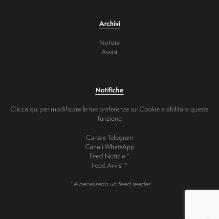
Archivi
Notizie
Avvisi
Notifiche
Clicca qui per modificare le tue preferenze sui Cookie e abilitare questa
funzione
Canale Telegram
Canali WhatsApp
Feed Notizie *
Feed Avvisi *
* è necessario un feed reader