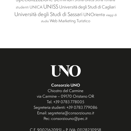
UNISS
Università degli Studi di Cagliari
UNICA
studenti
Università degli Studi di Sassari
UNOrienta
viaggi di
Web Marketing Turistico
studio
Consorzio UNO
Chiostro del Carmine
via Carmine – 09170 Oristano OR
Tel. +39 0783 778005
Segreteria studenti: +39 0783 779086
Email: segreteria@consorziouno.it
Pec: consorziouno@pec.it
C.F. 90021620951 – P. IVA: 01128230958