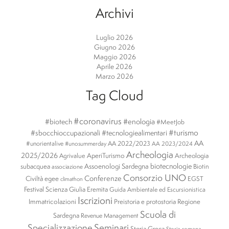
Archivi
Luglio 2026
Giugno 2026
Maggio 2026
Aprile 2026
Marzo 2026
Tag Cloud
#coronavirus
#enologia
#biotech
#MeetJob
#turismo
#sbocchioccupazionali
#tecnologiealimentari
AA
#unorientalive
AA 2022/2023
#unosummerday
AA 2023/2024
Archeologia
2025/2026
AperiTurismo
Archeologia
Agrivalue
biotecnologie
subacquea
Assoenologi Sardegna
Biotin
associazione
Consorzio UNO
Conferenze
Civiltà egee
EGST
climathon
Festival Scienza
Giulia Eremita
Guida Ambientale ed Escursionistica
Iscrizioni
Immatricolazioni
Preistoria e protostoria
Regione
Scuola di
Sardegna
Revenue Management
Specializzazione
Seminari
Storia Greca
Storia romana