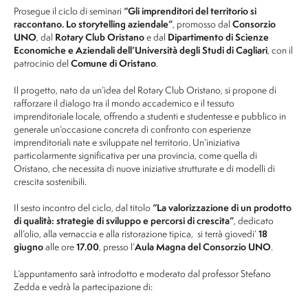
Prosegue il ciclo di seminari
“Gli imprenditori del territorio si
raccontano. Lo storytelling aziendale”
, promosso dal
Consorzio
UNO
, dal
Rotary Club Oristano
e dal
Dipartimento di Scienze
Economiche e Aziendali dell’Università degli Studi di Cagliari
, con il
patrocinio del
Comune di Oristano
.
Il progetto, nato da un’idea del Rotary Club Oristano, si propone di
rafforzare il dialogo tra il mondo accademico e il tessuto
imprenditoriale locale, offrendo a studenti e studentesse e pubblico in
generale un’occasione concreta di confronto con esperienze
imprenditoriali nate e sviluppate nel territorio. Un’iniziativa
particolarmente significativa per una provincia, come quella di
Oristano, che necessita di nuove iniziative strutturate e di modelli di
crescita sostenibili.
Il sesto incontro del ciclo, dal titolo
“La valorizzazione di un prodotto
di qualità: strategie di sviluppo e percorsi di crescita”
, dedicato
all’olio, alla vernaccia e alla ristorazione tipica, si terrà giovedi’
18
giugno
alle ore
17.00
, presso l’
Aula Magna del Consorzio UNO
.
L’appuntamento sarà introdotto e moderato dal professor Stefano
Zedda e vedrà la partecipazione di: