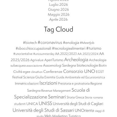
Luglio 2026
Giugno 2026
Maggio 2026
Aprile 2026
Tag Cloud
#coronavirus
#enologia
#biotech
#MeetJob
#turismo
#sbocchioccupazionali
#tecnologiealimentari
AA
#unorientalive
AA 2022/2023
#unosummerday
AA 2023/2024
Archeologia
2025/2026
AperiTurismo
Archeologia
Agrivalue
biotecnologie
subacquea
Assoenologi Sardegna
Biotin
associazione
Consorzio UNO
Conferenze
Civiltà egee
EGST
climathon
Festival Scienza
Giulia Eremita
Guida Ambientale ed Escursionistica
Iscrizioni
Immatricolazioni
Preistoria e protostoria
Regione
Scuola di
Sardegna
Revenue Management
Specializzazione
Seminari
Storia Greca
Storia romana
UNISS
Università degli Studi di Cagliari
UNICA
studenti
Università degli Studi di Sassari
UNOrienta
viaggi di
Web Marketing Turistico
studio