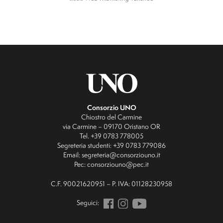
Consorzio UNO
Chiostro del Carmine
via Carmine – 09170 Oristano OR
Tel. +39 0783 778005
Segreteria studenti: +39 0783 779086
Email: segreteria@consorziouno.it
Pec: consorziouno@pec.it
C.F. 90021620951 – P. IVA: 01128230958
Seguici: