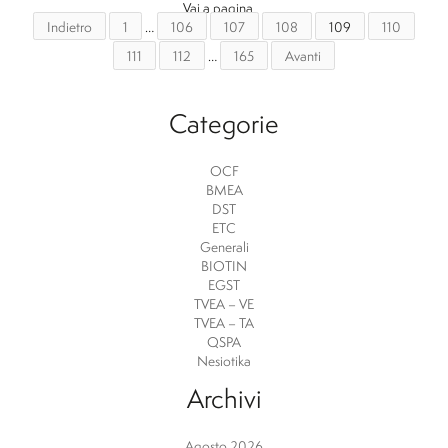
Vai a pagina
Indietro
1
…
106
107
108
109
110
111
112
…
165
Avanti
Categorie
OCF
BMEA
DST
ETC
Generali
BIOTIN
EGST
TVEA – VE
TVEA – TA
QSPA
Nesiotika
Archivi
Agosto 2026