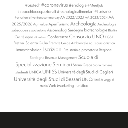
#coronavirus
#enologia
#biotech
#MeetJob
#turismo
#sbocchioccupazionali
#tecnologiealimentari
AA
#unorientalive
AA 2022/2023
#unosummerday
AA 2023/2024
Archeologia
2025/2026
AperiTurismo
Archeologia
Agrivalue
biotecnologie
subacquea
Assoenologi Sardegna
Biotin
associazione
Consorzio UNO
Conferenze
Civiltà egee
EGST
climathon
Festival Scienza
Giulia Eremita
Guida Ambientale ed Escursionistica
Iscrizioni
Immatricolazioni
Preistoria e protostoria
Regione
Scuola di
Sardegna
Revenue Management
Specializzazione
Seminari
Storia Greca
Storia romana
UNISS
Università degli Studi di Cagliari
UNICA
studenti
Università degli Studi di Sassari
UNOrienta
viaggi di
Web Marketing Turistico
studio