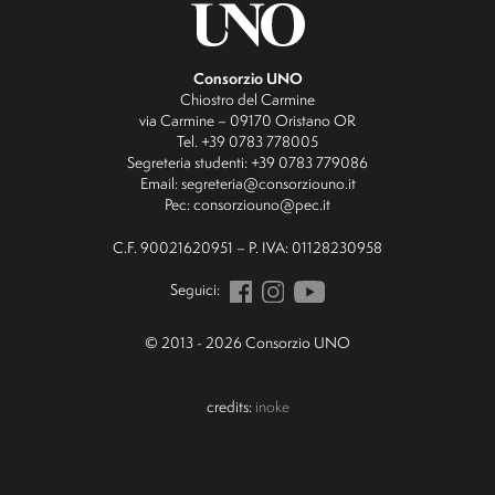
Consorzio UNO
Chiostro del Carmine
via Carmine – 09170 Oristano OR
Tel. +39 0783 778005
Segreteria studenti: +39 0783 779086
Email: segreteria@consorziouno.it
Pec: consorziouno@pec.it
C.F. 90021620951 – P. IVA: 01128230958
Seguici:
© 2013 - 2026 Consorzio UNO
credits:
inoke