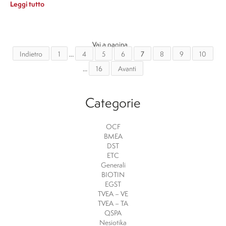
Leggi tutto
Vai a pagina
Indietro
1
…
4
5
6
7
8
9
10
…
16
Avanti
Categorie
OCF
BMEA
DST
ETC
Generali
BIOTIN
EGST
TVEA – VE
TVEA – TA
QSPA
Nesiotika