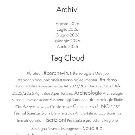
Archivi
Agosto 2026
Luglio 2026
Giugno 2026
Maggio 2026
Aprile 2026
Tag Cloud
#coronavirus
#enologia
#biotech
#MeetJob
#turismo
#sbocchioccupazionali
#tecnologiealimentari
AA
#unorientalive
AA 2022/2023
#unosummerday
AA 2023/2024
Archeologia
2025/2026
AperiTurismo
Archeologia
Agrivalue
biotecnologie
subacquea
Assoenologi Sardegna
Biotin
associazione
Consorzio UNO
Conferenze
Civiltà egee
EGST
climathon
Festival Scienza
Giulia Eremita
Guida Ambientale ed Escursionistica
Iscrizioni
Immatricolazioni
Preistoria e protostoria
Regione
Scuola di
Sardegna
Revenue Management