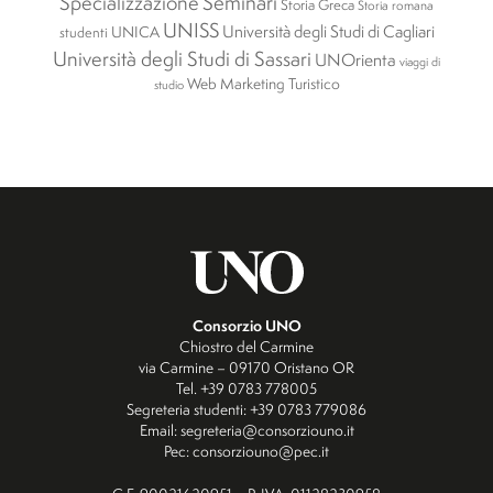
Specializzazione
Seminari
Storia Greca
Storia romana
UNISS
Università degli Studi di Cagliari
UNICA
studenti
Università degli Studi di Sassari
UNOrienta
viaggi di
Web Marketing Turistico
studio
Consorzio UNO
Chiostro del Carmine
via Carmine – 09170 Oristano OR
Tel. +39 0783 778005
Segreteria studenti: +39 0783 779086
Email: segreteria@consorziouno.it
Pec: consorziouno@pec.it