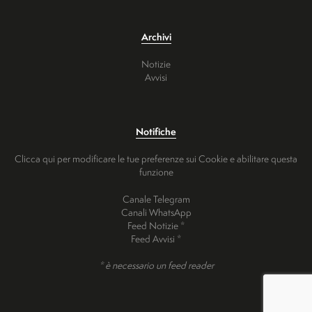
Archivi
Notizie
Avvisi
Notifiche
Clicca qui per modificare le tue preferenze sui Cookie e abilitare questa
funzione
Canale Telegram
Canali WhatsApp
Feed Notizie *
Feed Avvisi *
* è necessario un feed reader