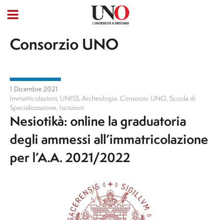
Consorzio UNO
1 Dicembre 2021
Immatricolazioni
,
UNISS
,
Archeologia
,
Consorzio UNO
,
Scuola di
Specializzazione
,
Iscrizioni
Nesiotikà: online la graduatoria
degli ammessi all’immatricolazione
per l’A.A. 2021/2022