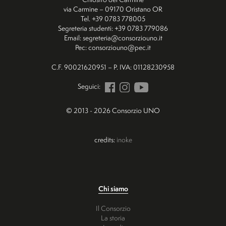
via Carmine – 09170 Oristano OR
Tel. +39 0783 778005
Segreteria studenti: +39 0783 779086
Email: segreteria@consorziouno.it
Pec: consorziouno@pec.it
C.F. 90021620951 – P. IVA: 01128230958
Seguici:
© 2013 - 2026 Consorzio UNO
credits:
inoke
Chi siamo
Il Consorzio
La storia