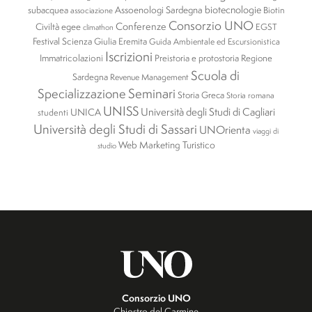
biotecnologie
subacquea
Assoenologi Sardegna
Biotin
associazione
Consorzio UNO
Conferenze
Civiltà egee
EGST
climathon
Festival Scienza
Giulia Eremita
Guida Ambientale ed Escursionistica
Iscrizioni
Immatricolazioni
Preistoria e protostoria
Regione
Scuola di
Sardegna
Revenue Management
Specializzazione
Seminari
Storia Greca
Storia romana
UNISS
Università degli Studi di Cagliari
UNICA
studenti
Università degli Studi di Sassari
UNOrienta
viaggi di
Web Marketing Turistico
studio
Consorzio UNO
Chiostro del Carmine