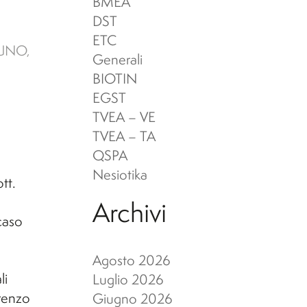
eni Archeologici
er l'A.A. 26/27)
BMEA
ervizi per disabilità e DSA
DST
ETC
cuola di Specializzazione in
 UNO
,
Generali
eni Archeologici
BIOTIN
EGST
TVEA – VE
TVEA – TA
QSPA
Nesiotika
tt.
Archivi
 caso
Agosto 2026
li
Luglio 2026
orenzo
Giugno 2026