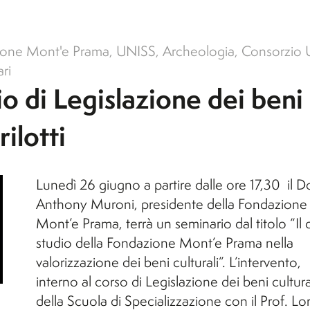
l'A.A. 26/27)
B
p
S
Orticoltura e Florovivaismo
S
Orticoltura e Florovivaismo
ione Mont'e Prama
,
UNISS
,
Archeologia
,
Consorzio
ari
Tecnologie Alimentari (non
B
o di Legislazione dei beni
le
attivo per l'A.A. 26/27)
Viticoltura ed Enologia
rilotti
li
Lunedì 26 giugno a partire dalle ore 17,30 il Do
Anthony Muroni, presidente della Fondazione
Mont’e Prama, terrà un seminario dal titolo “Il
studio della Fondazione Mont’e Prama nella
valorizzazione dei beni culturali”. L’intervento,
interno al corso di Legislazione dei beni cultura
della Scuola di Specializzazione con il Prof. L